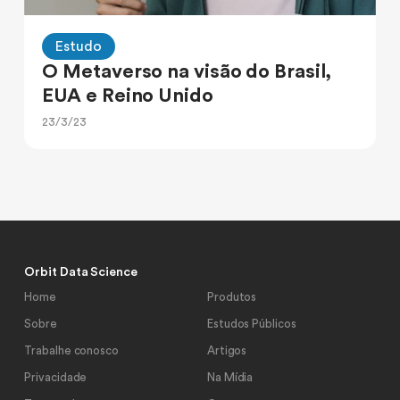
Estudo
O Metaverso na visão do Brasil,
EUA e Reino Unido
23/3/23
Orbit Data Science
Home
Produtos
Sobre
Estudos Públicos
Trabalhe conosco
Artigos
Privacidade
Na Mídia