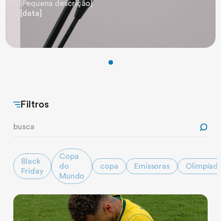
[Pequena descrição]
[data]
Filtros
Copa
Black
do
copa
Emissoras
Olimpíad
Friday
Mundo