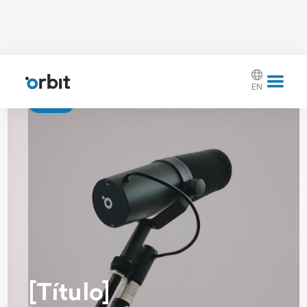
EN
[Tag]
[Título]